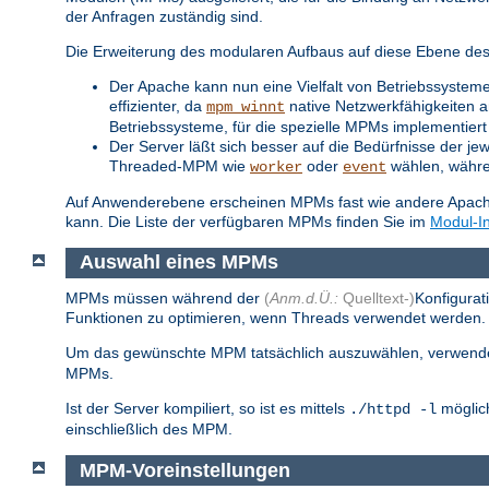
der Anfragen zuständig sind.
Die Erweiterung des modularen Aufbaus auf diese Ebene des S
Der Apache kann nun eine Vielfalt von Betriebssysteme
effizienter, da
native Netzwerkfähigkeiten a
mpm_winnt
Betriebssysteme, für die spezielle MPMs implementiert 
Der Server läßt sich besser auf die Bedürfnisse der je
Threaded-MPM wie
oder
wählen, während
worker
event
Auf Anwenderebene erscheinen MPMs fast wie andere Apache-
kann. Die Liste der verfügbaren MPMs finden Sie im
Modul-I
Auswahl eines MPMs
MPMs müssen während der
(
Anm.d.Ü.:
Quelltext-)
Konfigurat
Funktionen zu optimieren, wenn Threads verwendet werden. S
Um das gewünschte MPM tatsächlich auszuwählen, verwend
MPMs.
Ist der Server kompiliert, so ist es mittels
möglich
./httpd -l
einschließlich des MPM.
MPM-Voreinstellungen