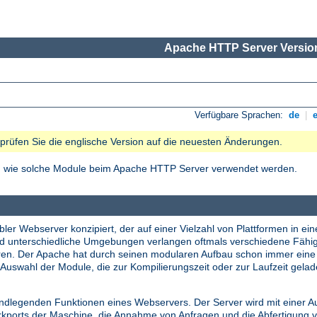
Apache HTTP Server Version
Verfügbare Sprachen:
de
|
e prüfen Sie die englische Version auf die neuesten Änderungen.
nd wie solche Module beim Apache HTTP Server verwendet werden.
ler Webserver konzipiert, der auf einer Vielzahl von Plattformen in ein
nd unterschiedliche Umgebungen verlangen oftmals verschiedene Fähi
tieren. Der Apache hat durch seinen modularen Aufbau schon immer ei
Auswahl der Module, die zur Kompilierungszeit oder zur Laufzeit gela
undlegenden Funktionen eines Webservers. Der Server wird mit einer A
erkports der Maschine, die Annahme von Anfragen und die Abfertigung