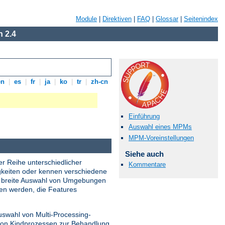
Module
|
Direktiven
|
FAQ
|
Glossar
|
Seitenindex
 2.4
en
|
es
|
fr
|
ja
|
ko
|
tr
|
zh-cn
Einführung
Auswahl eines MPMs
MPM-Voreinstellungen
Siehe auch
er Reihe unterschiedlicher
Kommentare
gkeiten oder kennen verschiedene
ne breite Auswahl von Umgebungen
den werden, die Features
uswahl von Multi-Processing-
 von Kindprozessen zur Behandlung