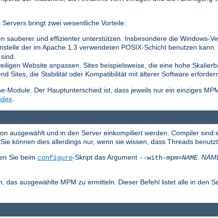
ervers bringt zwei wesentliche Vorteile:
n sauberer und effizienter unterstützen. Insbesondere die Windows-Vers
nstelle der im Apache 1.3 verwendeten POSIX-Schicht benutzen kann. Di
sind.
weiligen Website anpassen. Sites beispielsweise, die eine hohe Skalierb
 Sites, die Stabilität oder Kompatibilität mit älterer Software erforder
Module. Der Hauptunterschied ist, dass jeweils nur ein einziges MP
ndex
.
ion ausgewählt und in den Server einkompiliert werden. Compiler sind 
ie können dies allerdings nur, wenn sie wissen, dass Threads benutz
en Sie beim
-Skript das Argument
.
NAM
configure
--with-mpm=
NAME
, das ausgewählte MPM zu ermitteln. Dieser Befehl listet alle in den S