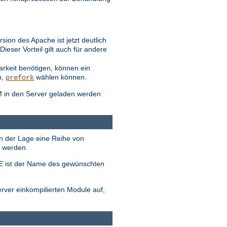
ion des Apache ist jetzt deutlich
eser Vorteil gilt auch für andere
arkeit benötigen, können ein
n,
wählen können.
prefork
M in den Server geladen werden
in der Lage eine Reihe von
t werden.
E
ist der Name des gewünschten
erver einkompilierten Module auf,